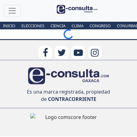
INICIO
ELECCIONES
CIENCIA
CLIMA
CONGRESO
CONURBA
Loading...
Es una marca registrada, propiedad
de
CONTRACORRIENTE