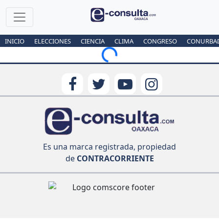
INICIO
ELECCIONES
CIENCIA
CLIMA
CONGRESO
CONURBA
Loading...
Es una marca registrada, propiedad
de
CONTRACORRIENTE