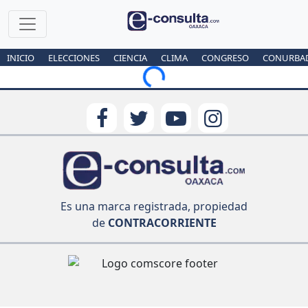
INICIO
ELECCIONES
CIENCIA
CLIMA
CONGRESO
CONURBA
Loading...
Es una marca registrada, propiedad
de
CONTRACORRIENTE