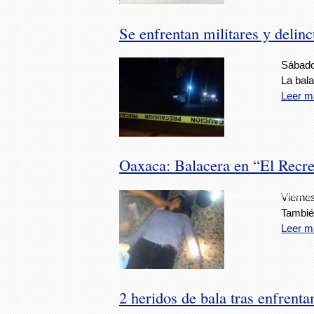
Se enfrentan militares y delin
Sábado
La bala
Leer m
Oaxaca: Balacera en “El Recre
Foto Ilustrativa tomada de 
Vierne
Tambié
Leer m
2 heridos de bala tras enfren