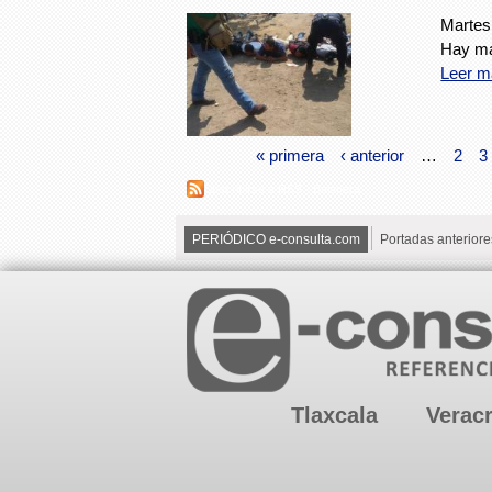
Martes
Hay má
Leer m
« primera
‹ anterior
…
2
3
Suscribirse a RSS - Balacera
PERIÓDICO e-consulta.com
Portadas anteriore
Tlaxcala
Verac