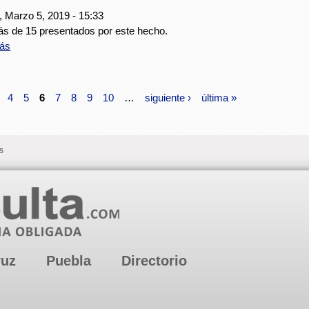
, Marzo 5, 2019 - 15:33
s de 15 presentados por este hecho.
ás
4
5
6
7
8
9
10
…
siguiente ›
última »
s
ruz
Puebla
Directorio