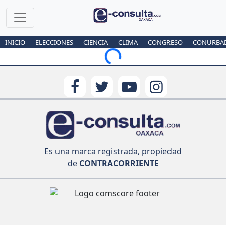
INICIO
ELECCIONES
CIENCIA
CLIMA
CONGRESO
CONURBA
Loading...
Es una marca registrada, propiedad
de
CONTRACORRIENTE