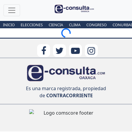
INICIO
ELECCIONES
CIENCIA
CLIMA
CONGRESO
CONURBA
Loading...
Es una marca registrada, propiedad
de
CONTRACORRIENTE