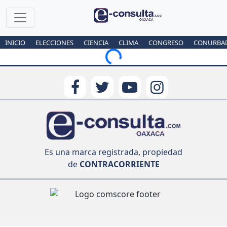
INICIO
ELECCIONES
CIENCIA
CLIMA
CONGRESO
CONURBA
Loading...
Es una marca registrada, propiedad
de
CONTRACORRIENTE