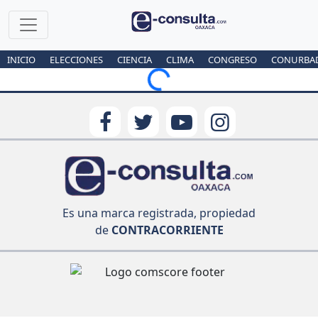
INICIO
ELECCIONES
CIENCIA
CLIMA
CONGRESO
CONURBA
Loading...
Es una marca registrada, propiedad
de
CONTRACORRIENTE