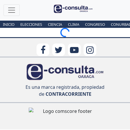
INICIO
ELECCIONES
CIENCIA
CLIMA
CONGRESO
CONURBA
Loading...
Es una marca registrada, propiedad
de
CONTRACORRIENTE