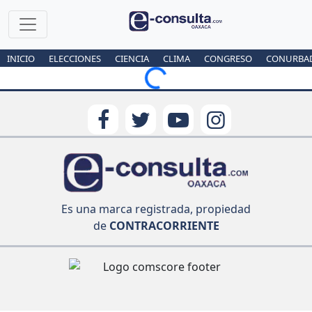
INICIO
ELECCIONES
CIENCIA
CLIMA
CONGRESO
CONURBA
Loading...
Es una marca registrada, propiedad
de
CONTRACORRIENTE