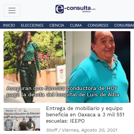
INICIO
ELECCIONES
CIENCIA
CLIMA
CONGRESO
CONURBA
Aseguran que famosa conductora de HOY
pagó la deuda del hospital de Luis de Alba
Entrega de mobiliario y equipo
beneficia en Oaxaca a 3 mil 551
escuelas: IEEPO
Staff /
Viernes, Agosto 20, 2021