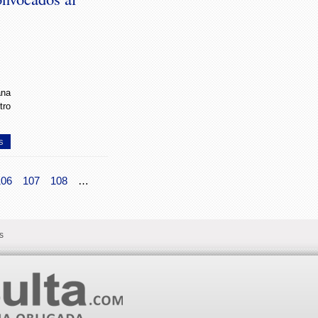
na
tro
s
106
107
108
…
s