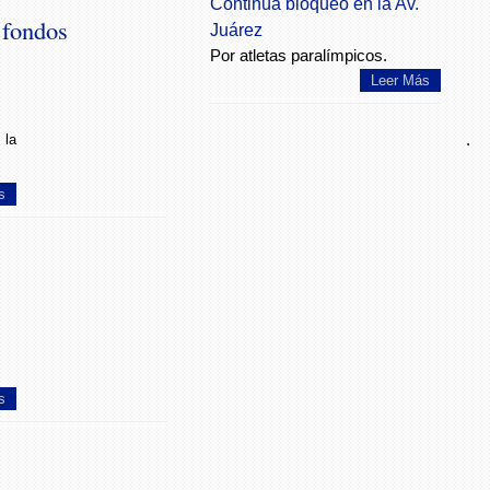
Continúa bloqueo en la Av.
 fondos
Juárez
Por atletas paralímpicos.
Leer Más
.
 la
s
s