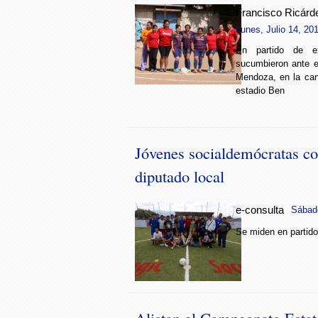
Francisco Ricárd
Lunes, Julio 14, 201
En partido de ex
sucumbieron ante el
Mendoza, en la can
estadio Ben
Jóvenes socialdemócratas c
diputado local
e-consulta
Sábado
Se miden en partido