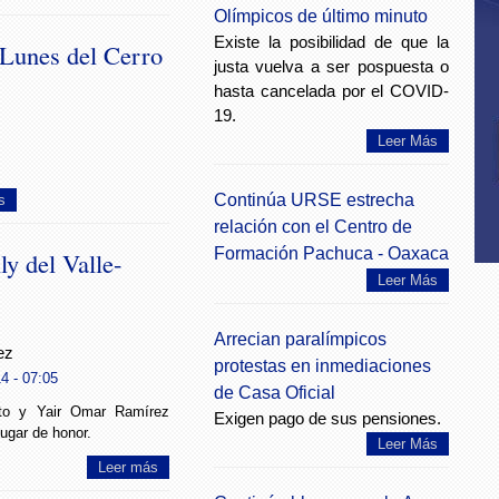
Olímpicos de último minuto
Existe la posibilidad de que la
 Lunes del Cerro
justa vuelva a ser pospuesta o
hasta cancelada por el COVID-
19.
Leer Más
Continúa URSE estrecha
s
relación con el Centro de
Formación Pachuca - Oaxaca
y del Valle-
Leer Más
Arrecian paralímpicos
ez
protestas en inmediaciones
4 - 07:05
de Casa Oficial
eto y Yair Omar Ramírez
Exigen pago de sus pensiones.
lugar de honor.
Leer Más
Leer más