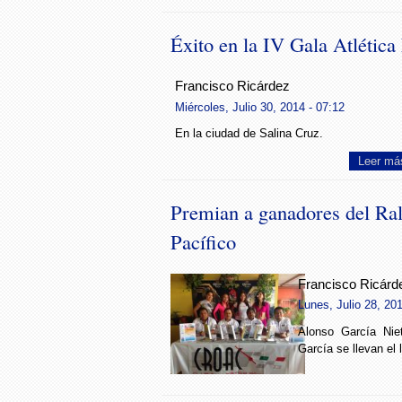
Éxito en la IV Gala Atlética
Francisco Ricárdez
Miércoles, Julio 30, 2014 - 07:12
En la ciudad de Salina Cruz.
Leer má
Premian a ganadores del Rall
Pacífico
Francisco Ricárd
Lunes, Julio 28, 201
Alonso García Ni
García se llevan el 