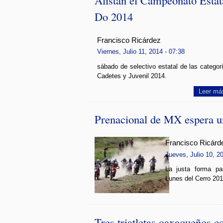
Alistan el Campeonato Esta
Do 2014
Francisco Ricárdez
Viernes, Julio 11, 2014 - 07:38
sábado de selectivo estatal de las categor
Cadetes y Juvenil 2014.
Leer má
Prenacional de MX espera u
Francisco Ricárd
Jueves, Julio 10, 2
La justa forma pa
Lunes del Cerro 201
Tres triatletas oaxaqueños c