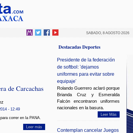
SABADO, 8 AGOSTO 2026
Destacadas Deportes
Presidente de la federación
de softbol: 'dejamos
uniformes para evitar sobre
equipaje'
era de Carcachas
Rolando Guerrero aclaró porque
Brianda Cruz y Esmeralda
Falcón encontraron uniformes
ez
nacionales en la basura.
014 - 12:49
Leer Más
para correr en la PANA.
Leer más
Contemplan cancelar Juegos