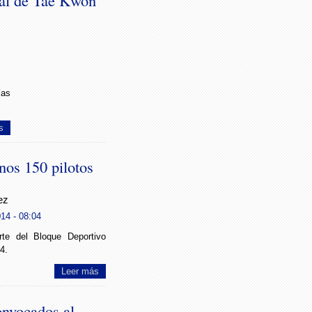
tal de Tae Kwon
ías
s
nos 150 pilotos
ez
014 - 08:04
rte del Bloque Deportivo
4.
Leer más
onvocados al