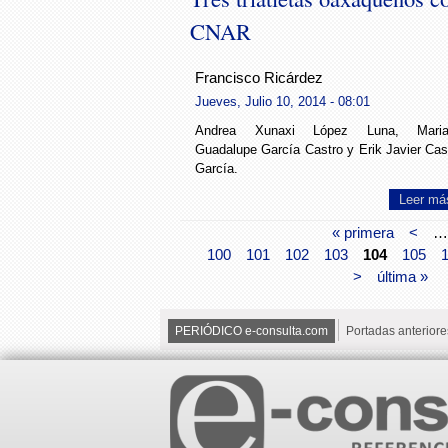
CNAR
Francisco Ricárdez
Jueves, Julio 10, 2014 - 08:01
Andrea Xunaxi López Luna, Maria
Guadalupe García Castro y Erik Javier Cas
García.
Leer má
« primera
<
…
100
101
102
103
104
105
>
última »
PERIÓDICO e-consulta.com
Portadas anteriore