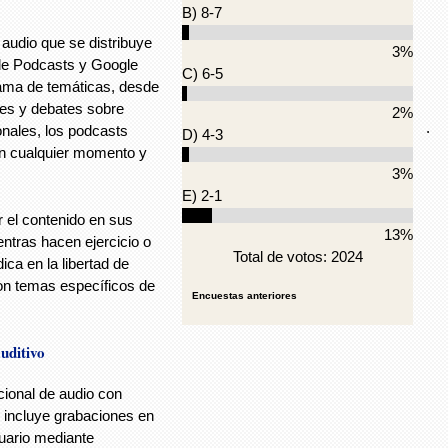
B) 8-7
audio que se distribuye
3%
ple Podcasts y Google
C) 6-5
ama de temáticas, desde
ales y debates sobre
2%
.
onales, los podcasts
D) 4-3
 en cualquier momento y
3%
E) 2-1
r el contenido en sus
13%
entras hacen ejercicio o
Total de votos: 2024
ica en la libertad de
on temas específicos de
Encuestas anteriores
auditivo
cional de audio con
o incluye grabaciones en
suario mediante