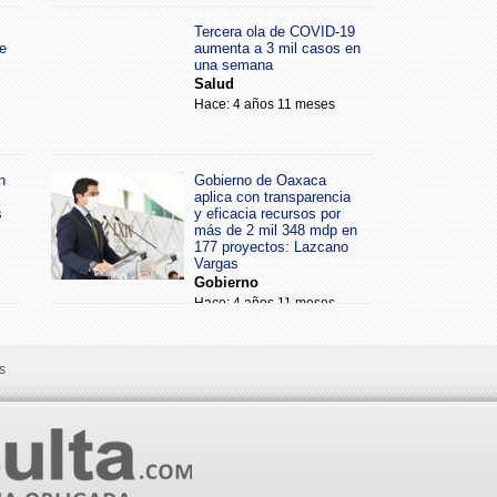
Tercera ola de COVID-19
e
aumenta a 3 mil casos en
una semana
Salud
Hace: 4 años 11 meses
n
Gobierno de Oaxaca
aplica con transparencia
s
y eficacia recursos por
más de 2 mil 348 mdp en
177 proyectos: Lazcano
Vargas
Gobierno
Hace: 4 años 11 meses
s