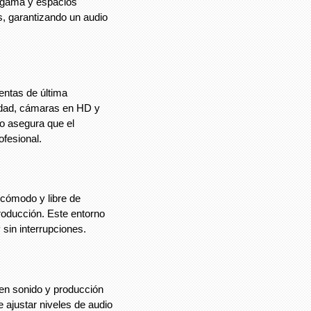
a gama y espacios
s, garantizando un audio
entas de última
lidad, cámaras en HD y
to asegura que el
ofesional.
 cómodo y libre de
producción. Este entorno
y sin interrupciones.
en sonido y producción
 ajustar niveles de audio