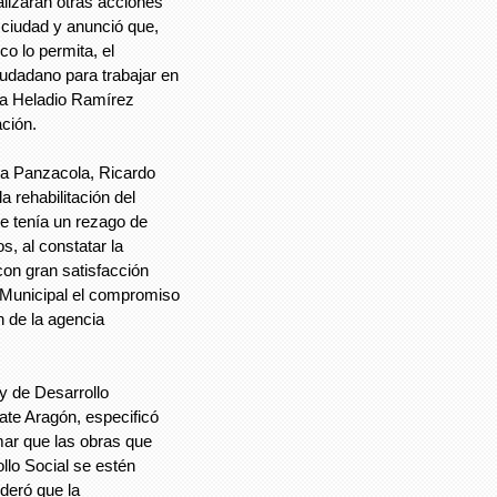
alizarán otras acciones
 ciudad y anunció que,
o lo permita, el
iudadano para trabajar en
nia Heladio Ramírez
ción.
sa Panzacola, Ricardo
a rehabilitación del
le tenía un rezago de
s, al constatar la
con gran satisfacción
e Municipal el compromiso
n de la agencia
 y de Desarrollo
ate Aragón, especificó
mar que las obras que
llo Social se estén
deró que la