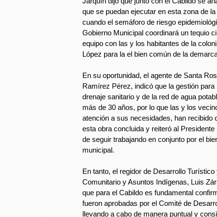
Jarquín dijo que junto con el Cabildo se an
que se puedan ejecutar en esta zona de la
cuando el semáforo de riesgo epidemiológic
Gobierno Municipal coordinará un tequio c
equipo con las y los habitantes de la colo
López para la el bien común de la demarca
En su oportunidad, el agente de Santa Ro
Ramírez Pérez, indicó que la gestión para l
drenaje sanitario y de la red de agua potab
más de 30 años, por lo que las y los vecino
atención a sus necesidades, han recibido 
esta obra concluida y reiteró al President
de seguir trabajando en conjunto por el bie
municipal.
En tanto, el regidor de Desarrollo Turístico
Comunitario y Asuntos Indígenas, Luis Zár
que para el Cabildo es fundamental confir
fueron aprobadas por el Comité de Desarro
llevando a cabo de manera puntual y consi