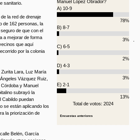
Manuel López Obrador?
e sanitario.
A) 10-9
de la red de drenaje
78%
io de 162 personas, la
B) 8-7
 seguro de que con el
va a mejorar de forma
3%
.
s vecinos que aquí
C) 6-5
recorrido por la colonia
2%
D) 4-3
 Zurita Lara, Luz María
3%
 Ángeles Vázquez Ruiz,
E) 2-1
z Córdoba y Manuel
italino subrayó la
13%
el Cabildo puedan
Total de votos: 2024
o se están aplicando los
a la priorización de
Encuestas anteriores
 calle Belén, García