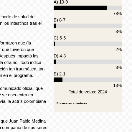
A) 10-9
78%
eporte de salud de
B) 8-7
los intestinos tras el
3%
.
C) 6-5
formaron que (la
r que tuvieron que
2%
 Después impactó las
D) 4-3
la otra no. Todo indica
3%
ión tan traumática, tan
E) 2-1
ron en el programa.
13%
omunicado oficial, que
Total de votos: 2024
e se encuentra en
via, la actriz colombiana
Encuestas anteriores
s que Juan Pablo Medina
en compañía de sus seres