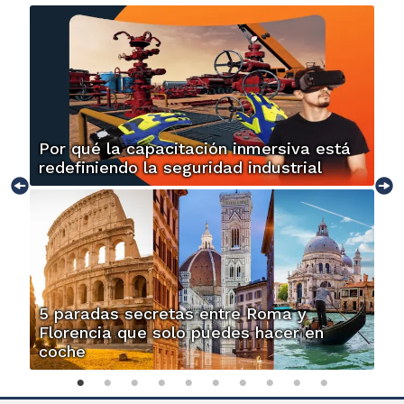
Por qué la capacitación inmersiva está
redefiniendo la seguridad industrial
5 paradas secretas entre Roma y
Florencia que solo puedes hacer en
coche