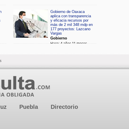
n
Gobierno de Oaxaca
aplica con transparencia
s
y eficacia recursos por
más de 2 mil 348 mdp en
177 proyectos: Lazcano
Vargas
Gobierno
Hace: 4 años 11 meses
s
ruz
Puebla
Directorio