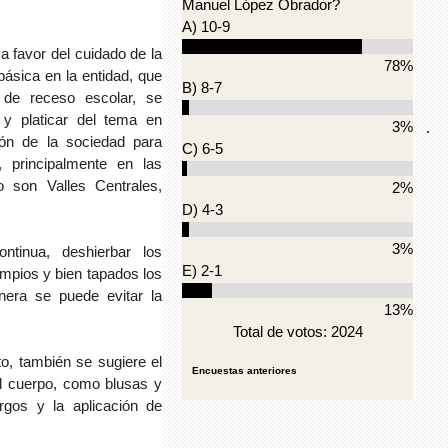
Manuel López Obrador?
A) 10-9
 a favor del cuidado de la
78%
ásica en la entidad, que
B) 8-7
 de receso escolar, se
 y platicar del tema en
3%
.
ción de la sociedad para
C) 6-5
, principalmente en las
o son Valles Centrales,
2%
D) 4-3
3%
ntinua, deshierbar los
E) 2-1
impios y bien tapados los
era se puede evitar la
13%
Total de votos: 2024
o, también se sugiere el
Encuestas anteriores
l cuerpo, como blusas y
rgos y la aplicación de