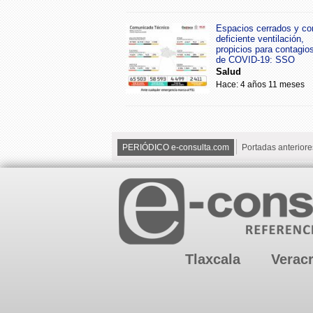
Espacios cerrados y co
deficiente ventilación,
propicios para contagio
de COVID-19: SSO
Salud
Hace: 4 años 11 meses
PERIÓDICO e-consulta.com
Portadas anteriore
Tlaxcala
Verac