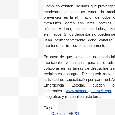
Como no existen vacunas que prevengan
medicamentos que las curen, la med
prevención es la eliminación de todos l
mosquitos, como son latas, botellas,
plástico y lona, bidones cortados, re
eliminados. Si los depósitos no pueden 
usan permanentemente debe evitarse
mantenerlos limpios constantemente.
En caso de que existan es necesario inf
municipales y sanitarias para su errad
colaborar en las tareas de descacharriza
recipientes con agua. De requerir mayor
actividad de capacitación por parte del Á
Emergencia Escolar, pueden co
electrónica
www.oaxaca.gob.mx/ieepo
,
infografías y material en este tema.
Tags
Oaxaca
IEEPO