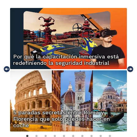
Por qué la capacitación inmersiva está
redefiniendo la seguridad industrial
5 paradas secretas entre Roma y
Florencia que solo puedes hacer en
coche