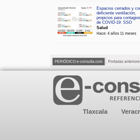
Espacios cerrados y co
deficiente ventilación,
propicios para contagio
de COVID-19: SSO
Salud
Hace: 4 años 11 meses
PERIÓDICO e-consulta.com
Portadas anteriore
Tlaxcala
Verac