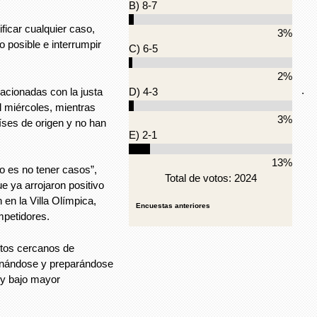
B) 8-7
ficar cualquier caso,
3%
to posible e interrumpir
C) 6-5
2%
.
acionadas con la justa
D) 4-3
l miércoles, mientras
3%
íses de origen y no han
E) 2-1
13%
o es no tener casos”,
Total de votos: 2024
ue ya arrojaron positivo
 en la Villa Olímpica,
Encuestas anteriores
mpetidores.
tos cercanos de
renándose y preparándose
 y bajo mayor