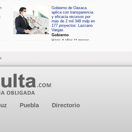
n
Gobierno de Oaxaca
aplica con transparencia
s
y eficacia recursos por
más de 2 mil 348 mdp en
177 proyectos: Lazcano
Vargas
Gobierno
Hace: 4 años 11 meses
s
ruz
Puebla
Directorio