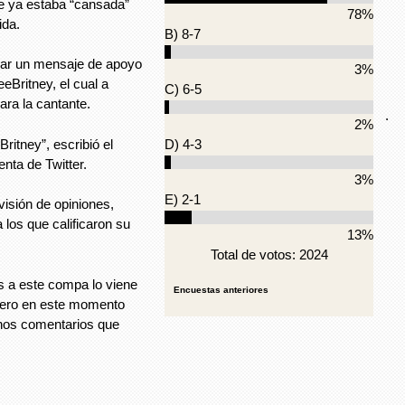
te ya estaba “cansada”
78%
ida.
B) 8-7
ndar un mensaje de apoyo
3%
Britney, el cual a
C) 6-5
ara la cantante.
.
2%
Britney”, escribió el
D) 4-3
nta de Twitter.
3%
E) 2-1
visión de opiniones,
 los que calificaron su
13%
Total de votos: 2024
es a este compa lo viene
Encuestas anteriores
 pero en este momento
unos comentarios que