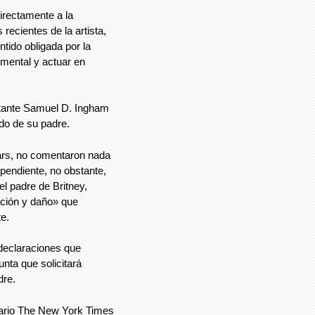
directamente a la
recientes de la artista,
tido obligada por la
 mental y actuar en
ntante Samuel D. Ingham
edo de su padre.
ars, no comentaron nada
 pendiente, no obstante,
l padre de Britney,
ación y daño» que
e.
declaraciones que
unta que solicitará
dre.
iario The New York Times