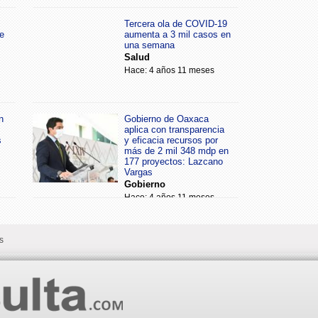
Tercera ola de COVID-19
e
aumenta a 3 mil casos en
una semana
Salud
Hace: 4 años 11 meses
n
Gobierno de Oaxaca
aplica con transparencia
s
y eficacia recursos por
más de 2 mil 348 mdp en
177 proyectos: Lazcano
Vargas
Gobierno
Hace: 4 años 11 meses
s