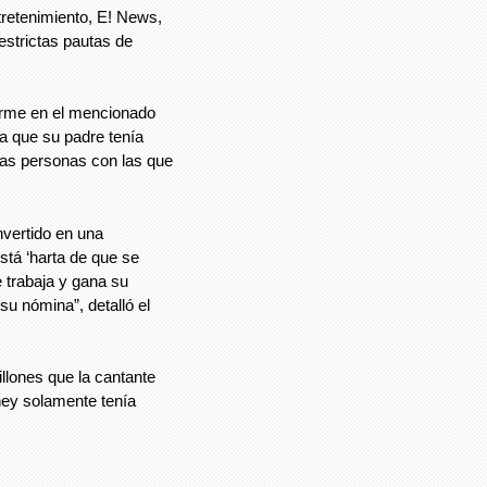
ntretenimiento, E! News,
 estrictas pautas de
forme en el mencionado
ía que su padre tenía
las personas con las que
nvertido en una
Está ‘harta de que se
e trabaja y gana su
su nómina”, detalló el
llones que la cantante
ney solamente tenía