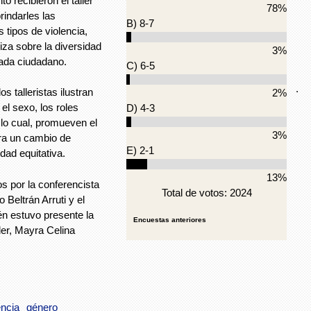
 recibieron el taller
78%
indarles las
B) 8-7
 tipos de violencia,
iza sobre la diversidad
3%
cada ciudadano.
C) 6-5
.
s talleristas ilustran
2%
el sexo, los roles
D) 4-3
n lo cual, promueven el
3%
ara un cambio de
E) 2-1
dad equitativa.
13%
os por la conferencista
Total de votos: 2024
o Beltrán Arruti y el
n estuvo presente la
Encuestas anteriores
ller, Mayra Celina
encia
género