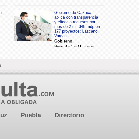
n
Gobierno de Oaxaca
aplica con transparencia
s
y eficacia recursos por
más de 2 mil 348 mdp en
177 proyectos: Lazcano
Vargas
Gobierno
Hace: 4 años 11 meses
s
ruz
Puebla
Directorio