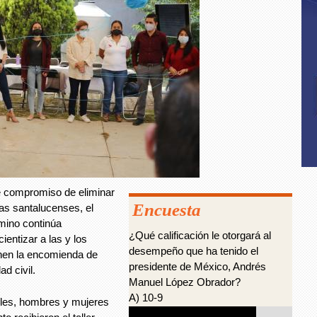
e compromiso de eliminar
Encuesta
ñas santalucenses, el
mino continúa
¿Qué calificación le otorgará al
cientizar a las y los
desempeño que ha tenido el
enen la encomienda de
presidente de México, Andrés
d civil.
Manuel López Obrador?
A) 10-9
oles, hombres y mujeres