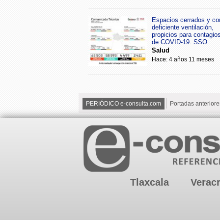
Espacios cerrados y co
deficiente ventilación,
propicios para contagio
de COVID-19: SSO
Salud
Hace: 4 años 11 meses
PERIÓDICO e-consulta.com
Portadas anteriore
Tlaxcala
Verac