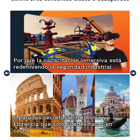
Por qué la capacitación inmersiva está
redefiniendo la seguridad industrial
5 paradas secretas entre Roma y
Florencia que solo puedes hacer en
coche