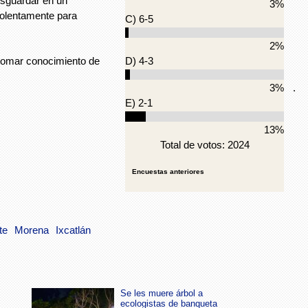
resguardar en un
3%
violentamente para
C) 6-5
2%
 tomar conocimiento de
D) 4-3
.
3%
E) 2-1
13%
Total de votos: 2024
Encuestas anteriores
te
Morena
Ixcatlán
Se les muere árbol a
ecologistas de banqueta