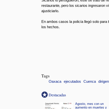
Sicarios lo persiguieron, este se trató de 
restaurante, pero los sicarios ingresaron 
ajusticiarlo.
En ambos casos la policía llegó solo para
los hechos.
Tags
Oaxaca
ejecutados
Cuenca
dirigen
Destacadas
Agosto, mes con un
aumento en muertes y