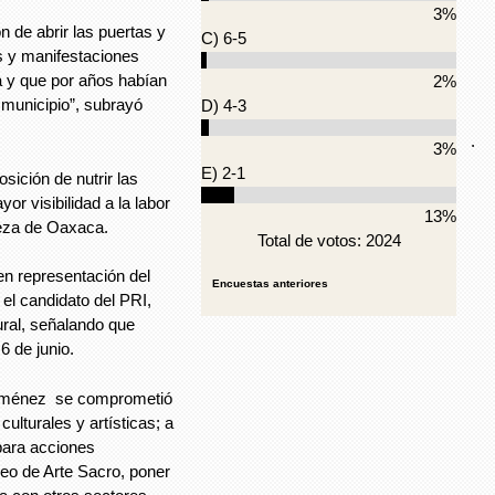
3%
 de abrir las puertas y
C) 6-5
s y manifestaciones
a y que por años habían
2%
 municipio”, subrayó
D) 4-3
.
3%
E) 2-1
osición de nutrir las
or visibilidad a la labor
13%
leza de Oaxaca.
Total de votos: 2024
en representación del
Encuestas anteriores
 el candidato del PRI,
ral, señalando que
6 de junio.
 Jiménez se comprometió
ulturales y artísticas; a
para acciones
seo de Arte Sacro, poner