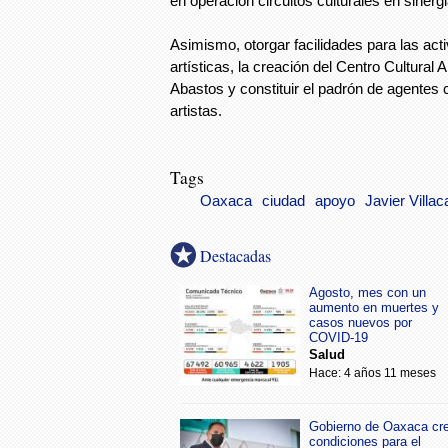
en operación circuitos culturales en sinerg
Asimismo, otorgar facilidades para las acti
artísticas, la creación del Centro Cultural A
Abastos y constituir el padrón de agentes c
artistas.
Tags
Oaxaca
ciudad
apoyo
Javier Villa
Destacadas
Agosto, mes con un
aumento en muertes y
casos nuevos por
COVID-19
Salud
Hace: 4 años 11 meses
Gobierno de Oaxaca cr
condiciones para el