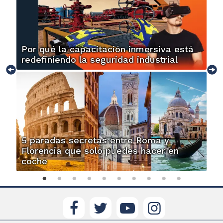
Por qué la capacitación inmersiva está
redefiniendo la seguridad industrial
5 paradas secretas entre Roma y
Florencia que solo puedes hacer en
coche