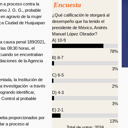
Encuesta
 a proceso contra la
omo J. G. G., probable
¿Qué calificación le otorgará al
, en agravio de la mujer
desempeño que ha tenido el
oica Ciudad de Huajuapan
presidente de México, Andrés
Manuel López Obrador?
A) 10-9
a causa penal 189/2021,
las 08:30 horas, el
78%
a cuando se encontraban
B) 8-7
ediaciones de la Agencia
3%
C) 6-5
ntada, la Institución de
va investigación -a través
2%
ogrando identificar,
D) 4-3
 Control al probable
3%
E) 2-1
rueba proporcionados por
13%
lar a proceso al
Total de votos: 2024