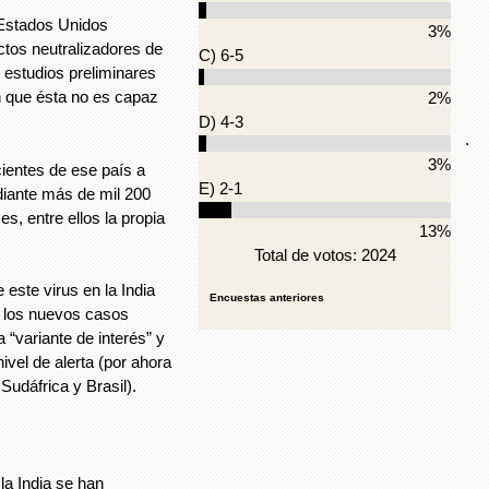
 Estados Unidos
3%
ctos neutralizadores de
C) 6-5
o estudios preliminares
 que ésta no es capaz
2%
D) 4-3
.
3%
cientes de ese país a
E) 2-1
diante más de mil 200
, entre ellos la propia
13%
Total de votos: 2024
 este virus en la India
Encuestas anteriores
e los nuevos casos
 “variante de interés” y
ivel de alerta (por ahora
Sudáfrica y Brasil).
la India se han