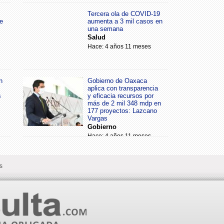
Tercera ola de COVID-19
e
aumenta a 3 mil casos en
una semana
Salud
Hace: 4 años 11 meses
n
Gobierno de Oaxaca
aplica con transparencia
s
y eficacia recursos por
más de 2 mil 348 mdp en
177 proyectos: Lazcano
Vargas
Gobierno
Hace: 4 años 11 meses
s