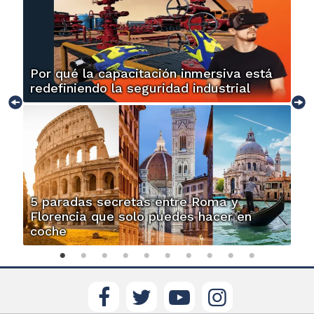
Por qué la capacitación inmersiva está
redefiniendo la seguridad industrial
5 paradas secretas entre Roma y
Florencia que solo puedes hacer en
coche