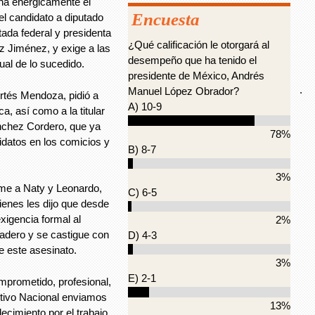
na enérgicamente el
Encuesta
l candidato a diputado
tada federal y presidenta
¿Qué calificación le otorgará al
az Jiménez, y exige a las
desempeño que ha tenido el
ual de lo sucedido.
presidente de México, Andrés
.
Manuel López Obrador?
rtés Mendoza, pidió a
A) 10-9
, así como a la titular
nchez Cordero, que ya
78%
didatos en los comicios y
B) 8-7
3%
ame a Naty y Leonardo,
C) 6-5
enes les dijo que desde
exigencia formal al
2%
radero y se castigue con
D) 4-3
e este asesinato.
3%
E) 2-1
mprometido, profesional,
tivo Nacional enviamos
13%
ecimiento por el trabajo