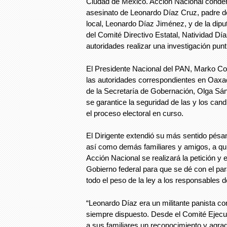
Ciudad de México. Acción Nacional conde
asesinato de Leonardo Díaz Cruz, padre de
local, Leonardo Díaz Jiménez, y de la dipu
del Comité Directivo Estatal, Natividad Dí
autoridades realizar una investigación punt
El Presidente Nacional del PAN, Marko Co
las autoridades correspondientes en Oaxaca
de la Secretaría de Gobernación, Olga Sá
se garantice la seguridad de las y los can
el proceso electoral en curso.
El Dirigente extendió su más sentido pés
así como demás familiares y amigos, a qui
Acción Nacional se realizará la petición y 
Gobierno federal para que se dé con el pa
todo el peso de la ley a los responsables d
“Leonardo Díaz era un militante panista co
siempre dispuesto. Desde el Comité Ejecu
a sus familiares un reconocimiento y agrad