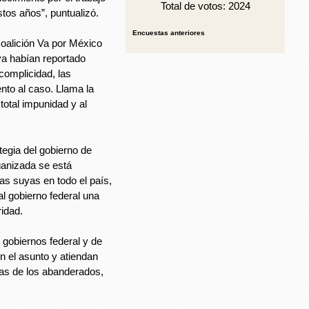
Total de votos: 2024
stos años”, puntualizó.
Encuestas anteriores
coalición Va por México
ya habían reportado
complicidad, las
nto al caso. Llama la
total impunidad y al
ategia del gobierno de
ganizada se está
s suyas en todo el país,
al gobierno federal una
ridad.
 gobiernos federal y de
n el asunto y atiendan
as de los abanderados,