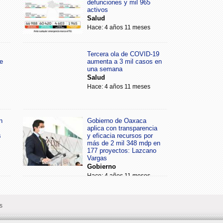
defunciones y mil 965
activos
Salud
Hace: 4 años 11 meses
Tercera ola de COVID-19
e
aumenta a 3 mil casos en
una semana
Salud
Hace: 4 años 11 meses
n
Gobierno de Oaxaca
aplica con transparencia
s
y eficacia recursos por
más de 2 mil 348 mdp en
177 proyectos: Lazcano
Vargas
Gobierno
Hace: 4 años 11 meses
s