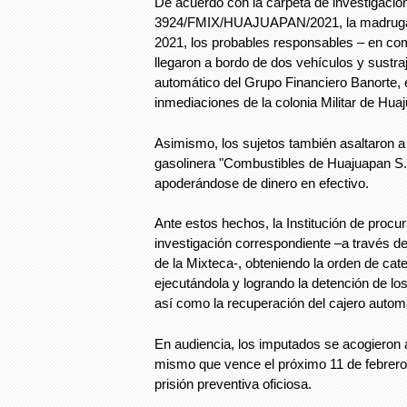
De acuerdo con la carpeta de investigació
3924/FMIX/HUAJUAPAN/2021, la madrugad
2021, los probables responsables – en co
llegaron a bordo de dos vehículos y sustra
automático del Grupo Financiero Banorte, e
inmediaciones de la colonia Militar de Hua
Asimismo, los sujetos también asaltaron a 
gasolinera "Combustibles de Huajuapan S.
apoderándose de dinero en efectivo.
Ante estos hechos, la Institución de procura
investigación correspondiente –a través de
de la Mixteca-, obteniendo la orden de cat
ejecutándola y logrando la detención de lo
así como la recuperación del cajero autom
En audiencia, los imputados se acogieron a
mismo que vence el próximo 11 de febrer
prisión preventiva oficiosa.