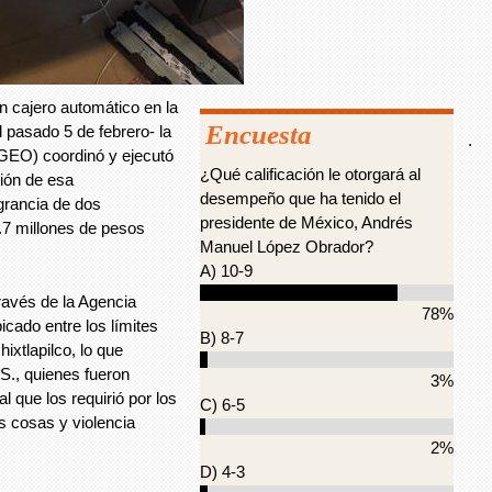
un cajero automático en la
Encuesta
 pasado 5 de febrero- la
.
GEO) coordinó y ejecutó
¿Qué calificación le otorgará al
ción de esa
desempeño que ha tenido el
agrancia de dos
presidente de México, Andrés
.7 millones de pesos
Manuel López Obrador?
A) 10-9
ravés de la Agencia
78%
icado entre los límites
B) 8-7
xtlapilco, lo que
 S., quienes fueron
3%
al que los requirió por los
C) 6-5
as cosas y violencia
2%
D) 4-3