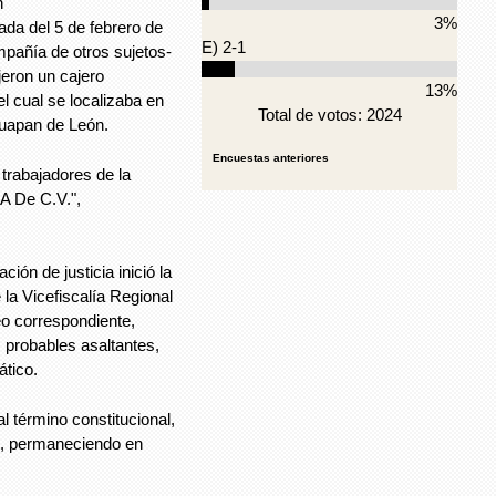
n
3%
a del 5 de febrero de
E) 2-1
mpañía de otros sujetos-
jeron un cajero
13%
l cual se localizaba en
Total de votos: 2024
juapan de León.
Encuestas anteriores
trabajadores de la
A De C.V.",
ción de justicia inició la
 la Vicefiscalía Regional
eo correspondiente,
s probables asaltantes,
ático.
l término constitucional,
o, permaneciendo en