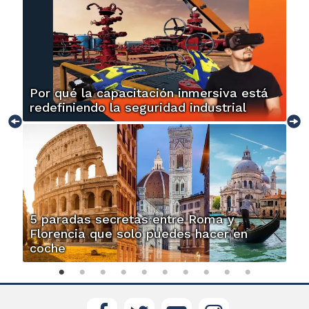
Por qué la capacitación inmersiva está
redefiniendo la seguridad industrial
5 paradas secretas entre Roma y
Florencia que solo puedes hacer en
coche