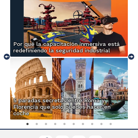
Por qué la capacitación inmersiva está
redefiniendo la seguridad industrial
5 paradas secretas entre Roma y
Florencia que solo puedes hacer en
coche