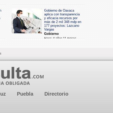
n
Gobierno de Oaxaca
aplica con transparencia
s
y eficacia recursos por
más de 2 mil 348 mdp en
177 proyectos: Lazcano
Vargas
Gobierno
Hace: 4 años 11 meses
s
ruz
Puebla
Directorio