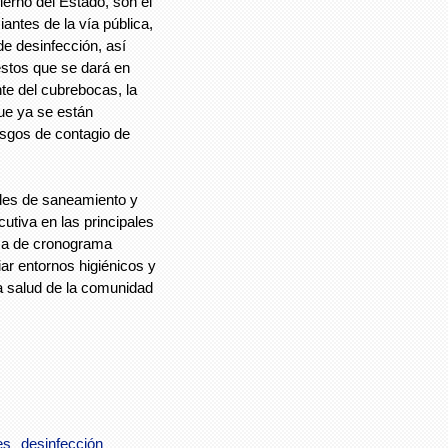
ierno del Estado, son el
antes de la vía pública,
de desinfección, así
stos que se dará en
te del cubrebocas, la
que ya se están
esgos de contagio de
ades de saneamiento y
utiva en las principales
ema de cronograma
iar entornos higiénicos y
a salud de la comunidad
es
desinfección