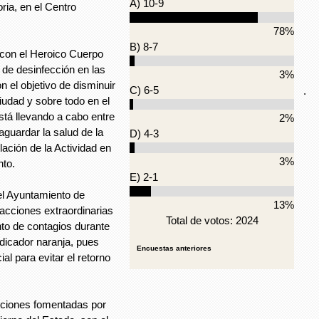
A) 10-9
ria, en el Centro
78%
B) 8-7
con el Heroico Cuerpo
de desinfección en las
3%
on el objetivo de disminuir
C) 6-5
.
iudad y sobre todo en el
stá llevando a cabo entre
2%
aguardar la salud de la
D) 4-3
lación de la Actividad en
3%
nto.
E) 2-1
 el Ayuntamiento de
13%
acciones extraordinarias
Total de votos: 2024
to de contagios durante
dicador naranja, pues
Encuestas anteriores
al para evitar el retorno
cciones fomentadas por