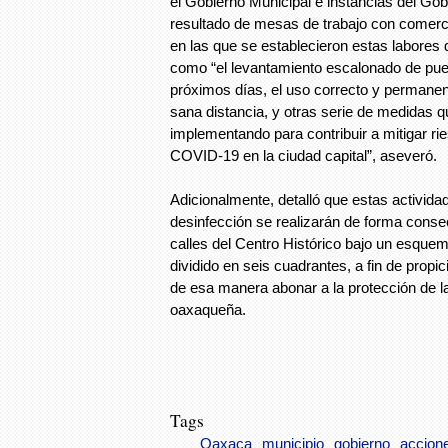
el Gobierno Municipal e instancias del Gob
resultado de mesas de trabajo con comerci
en las que se establecieron estas labores 
como “el levantamiento escalonado de pue
próximos días, el uso correcto y permanen
sana distancia, y otras serie de medidas 
implementando para contribuir a mitigar ri
COVID-19 en la ciudad capital”, aseveró.
Adicionalmente, detalló que estas activid
desinfección se realizarán de forma consec
calles del Centro Histórico bajo un esqu
dividido en seis cuadrantes, a fin de propic
de esa manera abonar a la protección de l
oaxaqueña.
Tags
Oaxaca
municipio
gobierno
accion