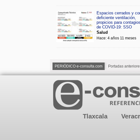
Espacios cerrados y co
deficiente ventilación,
propicios para contagio
de COVID-19: SSO
Salud
Hace: 4 años 11 meses
PERIÓDICO e-consulta.com
Portadas anteriore
Tlaxcala
Verac