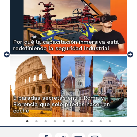
Por qué la capacitación inmersiva está
redefiniendo la seguridad industrial
5 paradas secretas entre Roma y
Florencia que solo puedes hacer en
coche