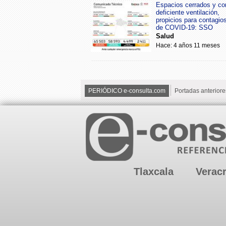
Espacios cerrados y co
deficiente ventilación,
propicios para contagio
de COVID-19: SSO
Salud
Hace: 4 años 11 meses
PERIÓDICO e-consulta.com
Portadas anteriore
Tlaxcala
Verac