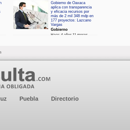
n
Gobierno de Oaxaca
aplica con transparencia
s
y eficacia recursos por
más de 2 mil 348 mdp en
177 proyectos: Lazcano
Vargas
Gobierno
Hace: 4 años 11 meses
s
ruz
Puebla
Directorio