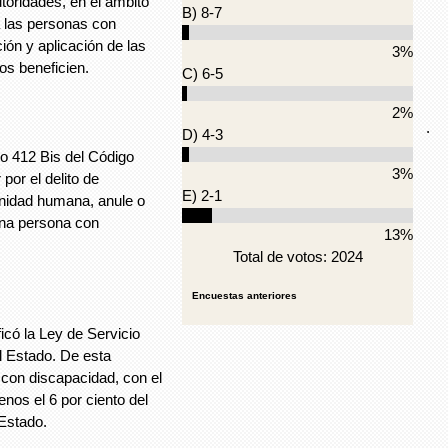
toridades, en el ámbito
B) 8-7
a las personas con
ión y aplicación de las
3%
os beneficien.
C) 6-5
2%
.
D) 4-3
ulo 412 Bis del Código
3%
por el delito de
E) 2-1
ignidad humana, anule o
una persona con
13%
Total de votos: 2024
Encuestas anteriores
icó la Ley de Servicio
l Estado. De esta
 con discapacidad, con el
enos el 6 por ciento del
 Estado.