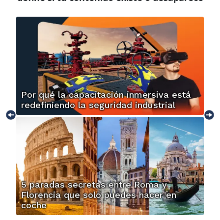
Por qué la capacitación inmersiva está
redefiniendo la seguridad industrial
5 paradas secretas entre Roma y
Florencia que solo puedes hacer en
coche