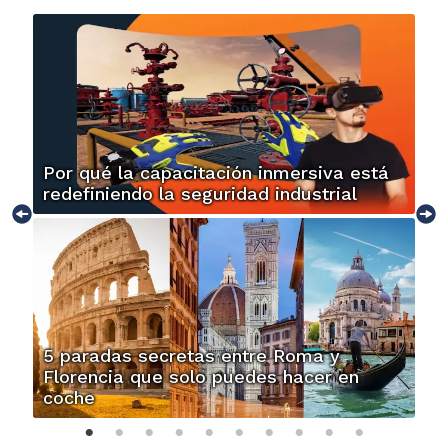
Por qué la capacitación inmersiva está
redefiniendo la seguridad industrial
5 paradas secretas entre Roma y
Florencia que solo puedes hacer en
coche