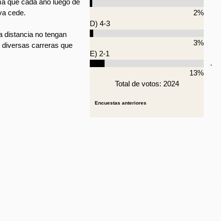
ma que cada año luego de
iva cede.
2%
D) 4-3
 distancia no tengan
3%
s diversas carreras que
E) 2-1
.
13%
Total de votos: 2024
Encuestas anteriores