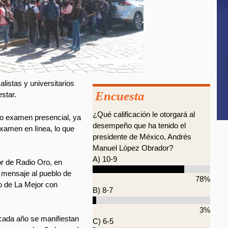
listas y universitarios
Encuesta
star.
¿Qué calificación le otorgará al
vo examen presencial, ya
desempeño que ha tenido el
xamen en línea, lo que
presidente de México, Andrés
Manuel López Obrador?
A) 10-9
or de Radio Oro, en
u mensaje al pueblo de
78%
ro de La Mejor con
B) 8-7
3%
ada año se manifiestan
C) 6-5