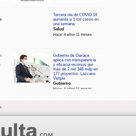
Tercera ola de COVID-19
e
aumenta a 3 mil casos en
una semana
Salud
Hace: 4 años 11 meses
n
Gobierno de Oaxaca
aplica con transparencia
s
y eficacia recursos por
más de 2 mil 348 mdp en
177 proyectos: Lazcano
Vargas
Gobierno
Hace: 4 años 11 meses
s