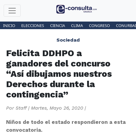
INICIO
ELECCIONES
CIENCIA
CLIMA
CONGRESO
CONURBA
Sociedad
Felicita DDHPO a
ganadores del concurso
“Así dibujamos nuestros
Derechos durante la
contingencia”
Por
Staff
|
Martes, Mayo 26, 2020
|
Niños de todo el estado respondieron a esta
convocatoria.