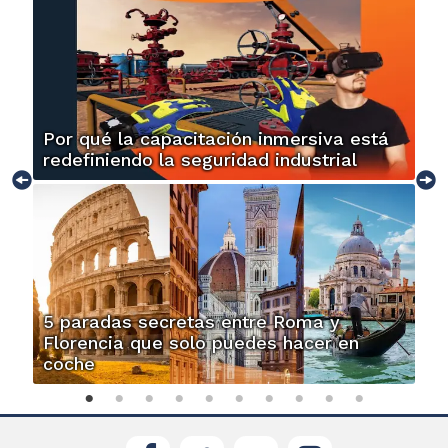
Por qué la capacitación inmersiva está
redefiniendo la seguridad industrial
5 paradas secretas entre Roma y
Florencia que solo puedes hacer en
coche