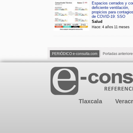
Espacios cerrados y co
deficiente ventilación,
propicios para contagio
de COVID-19: SSO
Salud
Hace: 4 años 11 meses
PERIÓDICO e-consulta.com
Portadas anteriore
Tlaxcala
Verac