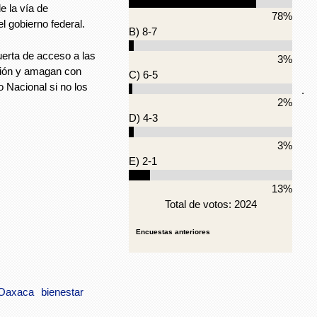
e la vía de
78%
l gobierno federal.
B) 8-7
uerta de acceso a las
3%
nción y amagan con
C) 6-5
o Nacional si no los
.
2%
D) 4-3
3%
E) 2-1
13%
Total de votos: 2024
Encuestas anteriores
Oaxaca
bienestar