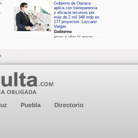
n
Gobierno de Oaxaca
aplica con transparencia
s
y eficacia recursos por
más de 2 mil 348 mdp en
177 proyectos: Lazcano
Vargas
Gobierno
Hace: 4 años 11 meses
s
ruz
Puebla
Directorio