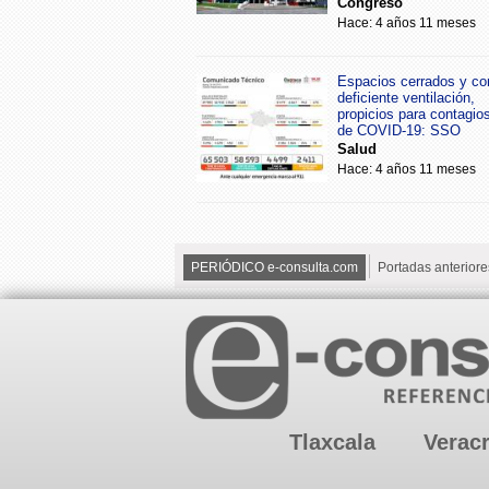
Congreso
Hace: 4 años 11 meses
Espacios cerrados y co
deficiente ventilación,
propicios para contagio
de COVID-19: SSO
Salud
Hace: 4 años 11 meses
PERIÓDICO e-consulta.com
Portadas anteriore
Tlaxcala
Verac