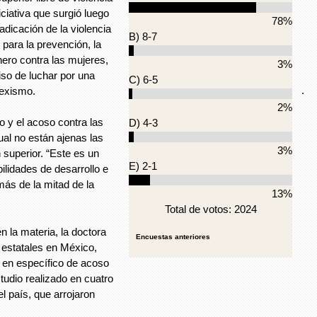
ciativa que surgió luego
78%
adicación de la violencia
B) 8-7
para la prevención, la
nero contra las mujeres,
3%
iso de luchar por una
C) 6-5
.
sexismo.
2%
o y el acoso contra las
D) 4-3
al no están ajenas las
3%
 superior. “Este es un
E) 2-1
ilidades de desarrollo e
más de la mitad de la
13%
Total de votos: 2024
n la materia, la doctora
Encuestas anteriores
s estatales en México,
, en específico de acoso
tudio realizado en cuatro
l país, que arrojaron