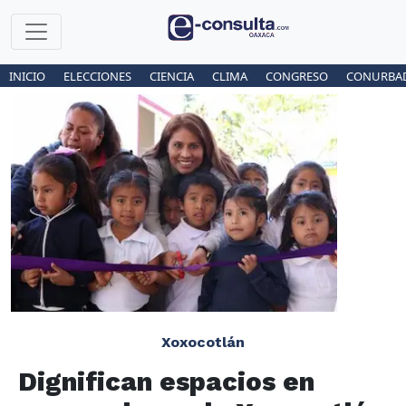
INICIO
ELECCIONES
CIENCIA
CLIMA
CONGRESO
CONURBA
Xoxocotlán
Dignifican espacios en