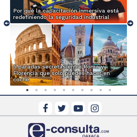
Por qué la capacitación inmersiva está
redefiniendo la seguridad industrial
5 paradas secretas entre Roma y
Florencia que solo puedes hacer en
coche