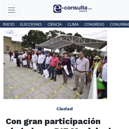
INICIO
ELECCIONES
CIENCIA
CLIMA
CONGRESO
CONURBA
Ciudad
Con gran participación