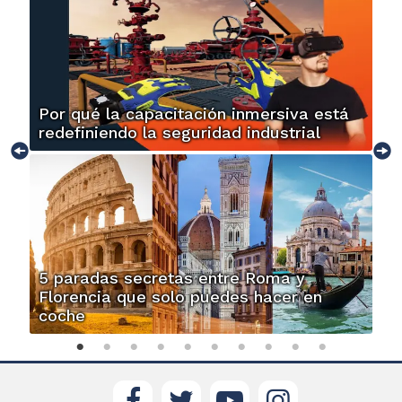
Por qué la capacitación inmersiva está
redefiniendo la seguridad industrial
5 paradas secretas entre Roma y
Florencia que solo puedes hacer en
coche