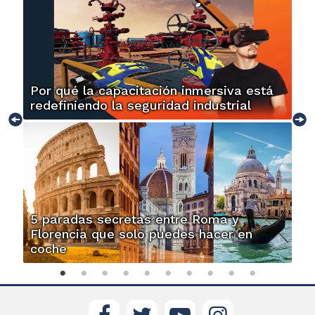
Por qué la capacitación inmersiva está
redefiniendo la seguridad industrial
5 paradas secretas entre Roma y
Florencia que solo puedes hacer en
coche