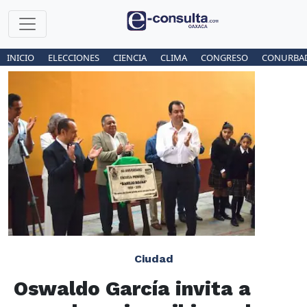
INICIO
ELECCIONES
CIENCIA
CLIMA
CONGRESO
CONURBA
Ciudad
Oswaldo García invita a