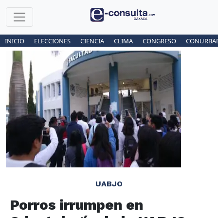
INICIO
ELECCIONES
CIENCIA
CLIMA
CONGRESO
CONURBA
UABJO
Porros irrumpen en