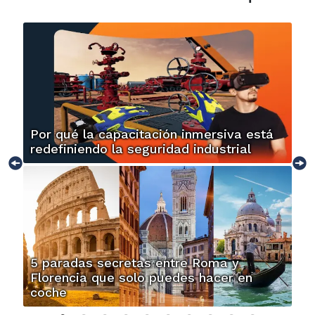
Por qué la capacitación inmersiva está
redefiniendo la seguridad industrial
5 paradas secretas entre Roma y
Florencia que solo puedes hacer en
coche