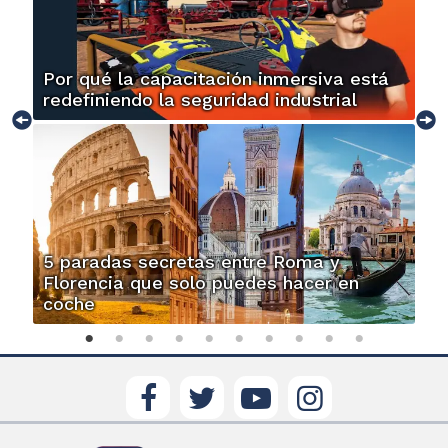
Por qué la capacitación inmersiva está
redefiniendo la seguridad industrial
5 paradas secretas entre Roma y
Florencia que solo puedes hacer en
coche