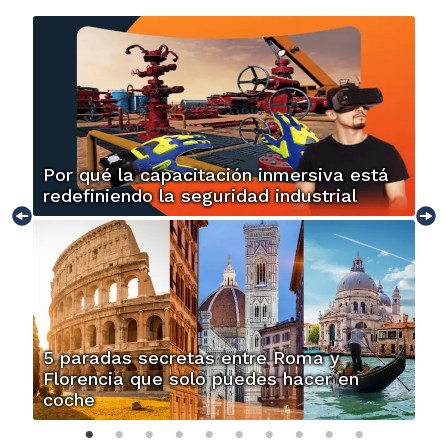
Por qué la capacitación inmersiva está
redefiniendo la seguridad industrial
5 paradas secretas entre Roma y
Florencia que solo puedes hacer en
coche